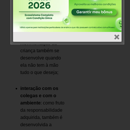
consequências de
suas ações, o
indivíduo aprende a
dialogar e a se
defender. A
movimentação da
criança também se
desenvolve quando
ela não tem à mão
tudo o que deseja;
interação com os
colegas e com o
ambiente
: como fruto
da responsabilidade
adquirida, também é
desenvolvida a