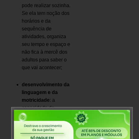
pode realizar sozinha.
Se ela tem noção dos
horários e da
sequência de
atividades, organiza
seu tempo e espaço e
não fica à mercê dos
adultos para saber o
que vai acontecer;
desenvolvimento da
linguagem e da
motricidade
: a
capacidade de
argumentação
caminha junto com a
responsabilidade. Isso
porque, ao sofrer