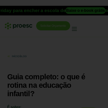
ara encher a escola de alunos com estraté
Baixe o e-book grátis
Solicitar Orçamento
INÍCIO
BLOG
Guia completo: o que é
rotina na educação
infantil?
É sobre: